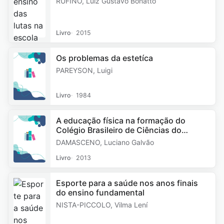
RUFINO, Luiz Gustavo Bonatto
Livro
2015
Os problemas da estetíca
PAREYSON, Luigi
Livro
1984
A educação física na formação do
Colégio Brasileiro de Ciências do
Esporte
DAMASCENO, Luciano Galvão
Livro
2013
Esporte para a saúde nos anos finais
do ensino fundamental
NISTA-PICCOLO, Vilma Lení